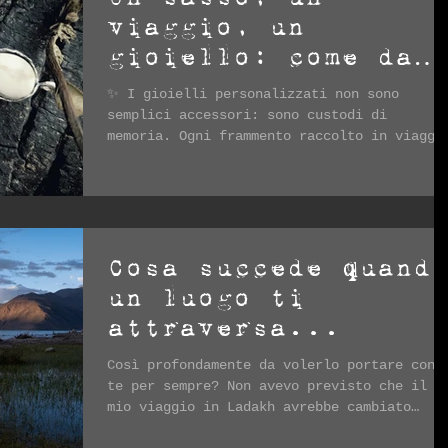
viaggio, un
gioiello: come dar
forma ai tuoi
✨ I gioielli personalizzati non sono
ricordi
semplici accessori: sono custodi di
memoria. Ogni frammento raccolto in viaggi
può diventare un segno da indossare, un
gioiello unico che racconta la tua storia.
Cosa succede quand
un luogo ti
attraversa...
Così profondamente da volerlo portare con
te per sempre? Non avevo previsto che il
mio viaggio in Ladakh avrebbe cambiato
qualcosa nel...