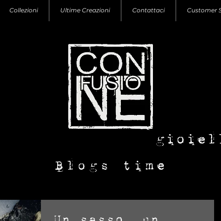
Collezioni
Ultime Creazioni
Contattaci
Customer 
con-fusione
gioiel
Blogs time
Un sasso, un