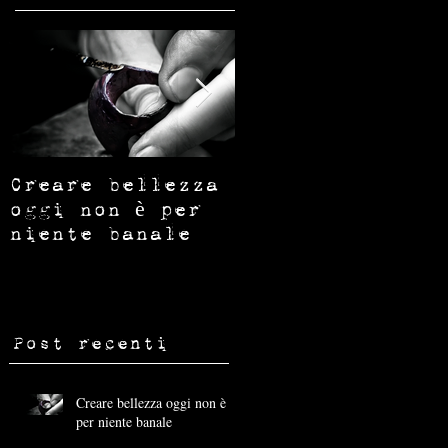
e
o
Creare bellezza
I SEGNI CHE
RESTANO
oggi non è per
niente banale
o
Post recenti
Creare bellezza oggi non è
per niente banale