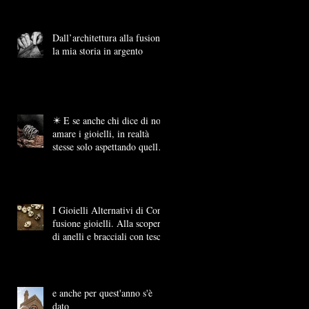
Dall’architettura alla fusione:
la mia storia in argento
✴️ E se anche chi dice di non
amare i gioielli, in realtà
stesse solo aspettando quello
giusto?
I Gioielli Alternativi di Con-
fusione gioielli. Alla scoperta
di anelli e bracciali con teschi
e anche per quest'anno s'è
dato