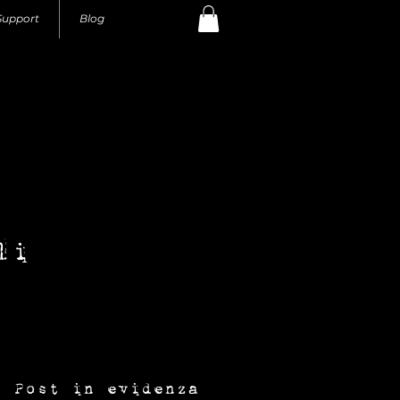
Support
Blog
li
con-fusione gioielli
Post in evidenza