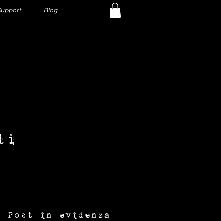
Support
Blog
li
con-fusione gioielli
Post in evidenza