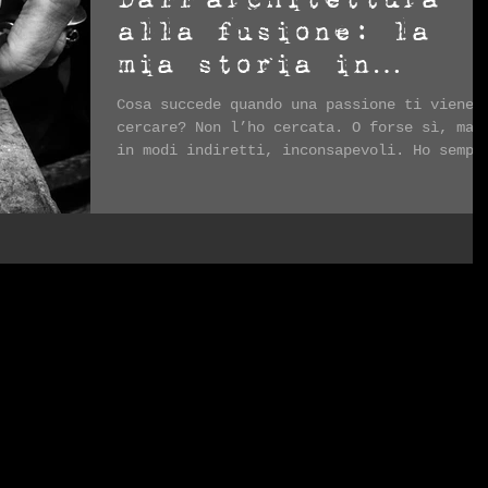
alla fusione: la
mia storia in
argento
Cosa succede quando una passione ti viene 
cercare? Non l’ho cercata. O forse sì, ma
in modi indiretti, inconsapevoli. Ho sempr
avuto...