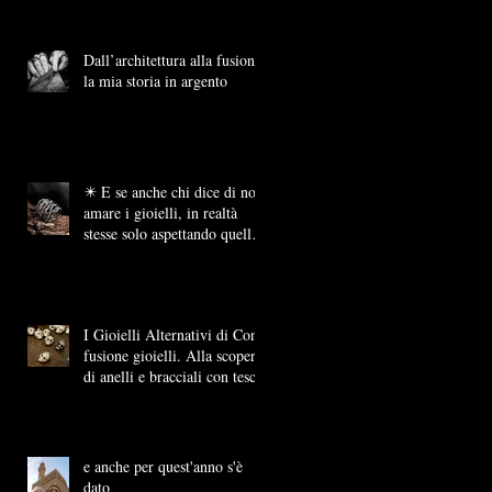
Dall’architettura alla fusione:
la mia storia in argento
✴️ E se anche chi dice di non
amare i gioielli, in realtà
stesse solo aspettando quello
giusto?
I Gioielli Alternativi di Con-
fusione gioielli. Alla scoperta
di anelli e bracciali con teschi
e anche per quest'anno s'è
dato