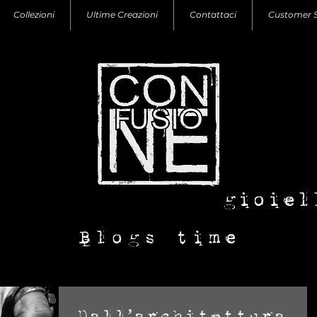
Collezioni
Ultime Creazioni
Contattaci
Customer 
con-fusione
gioiel
Blogs time
Dall’architettura