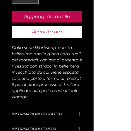
Aggiungi al carrello
Acquista ora
Dalla serie Workshop, questo
bellissimo anello gioca con i ruoli
dei materiali, l'anima di argento è
rivestita con stracci in pelle nera
invecchiata da cui viene esposta
solo una parte a forma di "pietra".
Il particolare processo di finitura
applicato alla pelle rende il look
vintage.
INFORMAZIONI PRODOTTO
Dimensioni taglia M: D 21mm, P 15g.
INFORMAZIONI GENERALI
Per i tempi di produzione e consegna,