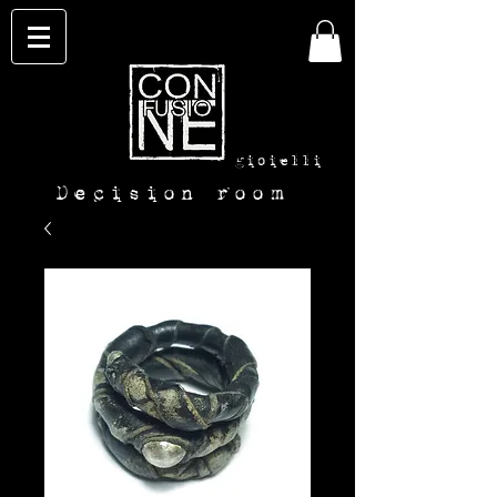
con-
fusione
gioielli
Decision room