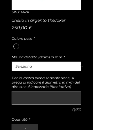
SKU: MR11
anello in argento theJoker
Prezzo
250,00 €
Colore pelle
*
Misura del dito (diam) in mm
*
Per la vostra piena soddisfazione, si
prega di indicare il diametro in mm del
dito su cui indossarlo (facoltativo)
0/50
Quantità
*