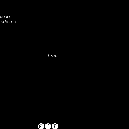
po lo
 onde me
time
vedi altre