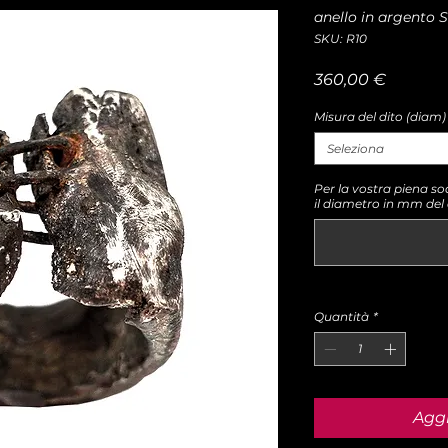
anello in argento 
SKU: R10
Prezzo
360,00 €
Misura del dito (diam
Seleziona
Per la vostra piena so
il diametro in mm del 
Quantità
*
Aggi