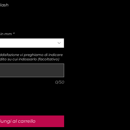
Slash
) in mm
*
ddisfazione vi preghiamo di indicare
dito su cui indossarlo (facoltativo)
0/50
ungi al carrello