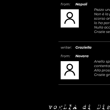
from:
Napoli
Pezzo uni
Non è la 
scorso a
lo ha por
Nulla acc
Grazie s
writer:
Graziella
from:
Novara
Anello s
contenta
Alla pros
Grazie gr
vogLIA di Di