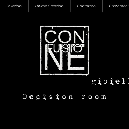
Collezioni
Ultime Creazioni
Contattaci
Customer 
con-fusione
gioiel
Decision room