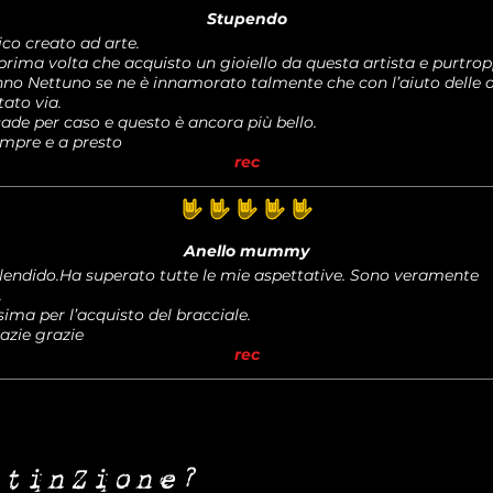
Stupendo
co creato ad arte.
prima volta che acquisto un gioiello da questa artista e purtrop
nno Nettuno se ne è innamorato talmente che con l’aiuto delle
tato via.
ade per caso e questo è ancora più bello.
empre e a presto
rec
la valutazione media è 5 su 5
Anello mummy
plendido.Ha superato tutte le mie aspettative. Sono veramente
.
sima per l’acquisto del bracciale.
azie grazie
rec
stinZione?