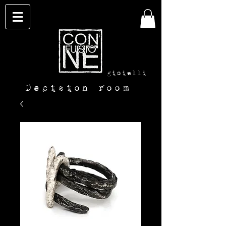
con-
fusione
gioielli
Decision room