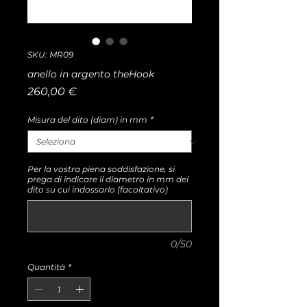
SKU: MR09
anello in argento theHook
Prezzo
260,00 €
Misura del dito (diam) in mm
*
Per la vostra piena soddisfazione, si
prega di indicare il diametro in mm del
dito su cui indossarlo (facoltativo)
0/50
Quantità
*