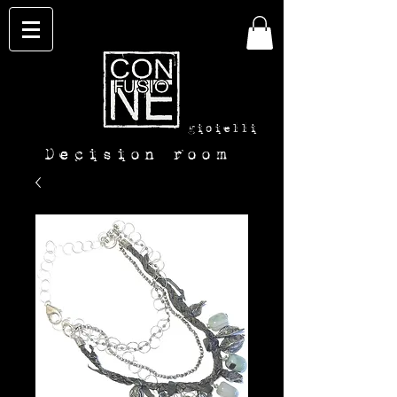
con-
fusione
gioielli
Decision room